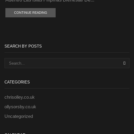
CONTINUE READING
SEARCH BY POSTS
SEA
CATEGORIES
chrisolley.co.uk
ollysorsby.co.uk
Uncategorized