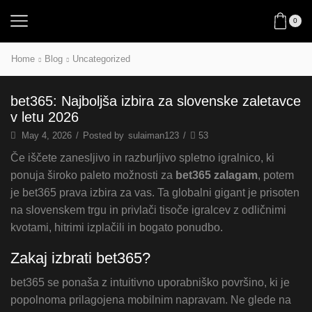
0
Home
Blog
Uncategorized
bet365: Najboljša izbira za slovenske zaletavce
v letu 2026
May 4, 2026
/
Posted by
sulaiman123
/
53
Če iščete zanesljivo in razburljivo spletno igralnico, ki
ponuja široko paleto možnosti za
bet365 zalagam
, potem
je bet365 prava izbira za vas. Ta globalni gigant je prisoten
na slovenskem trgu in privlači tisoče igralcev z odličnimi
kvotami, hitrimi izplačili in bogato ponudbo.
Zakaj izbrati bet365?
bet365 se ponaša z intuitivno uporabniško površino, ki je
popolnoma prilagojena mobilnim napravam. Ne glede na