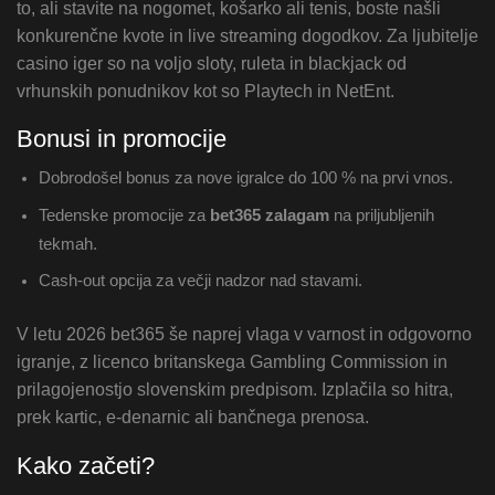
to, ali stavite na nogomet, košarko ali tenis, boste našli
konkurenčne kvote in live streaming dogodkov. Za ljubitelje
casino iger so na voljo sloty, ruleta in blackjack od
vrhunskih ponudnikov kot so Playtech in NetEnt.
Bonusi in promocije
Dobrodošel bonus za nove igralce do 100 % na prvi vnos.
Tedenske promocije za
bet365 zalagam
na priljubljenih
tekmah.
Cash-out opcija za večji nadzor nad stavami.
V letu 2026 bet365 še naprej vlaga v varnost in odgovorno
igranje, z licenco britanskega Gambling Commission in
prilagojenostjo slovenskim predpisom. Izplačila so hitra,
prek kartic, e-denarnic ali bančnega prenosa.
Kako začeti?