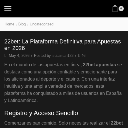
0
Home
Blog
Uncategorized
22bet: La Plataforma Definitiva para Apuestas
en 2026
May 4, 2026
/
Posted by
sulaiman123
/
46
En el mundo de las apuestas en línea,
22bet apuestas
se
destaca como una opción confiable y emocionante para
los aficionados al deporte y el casino. Con una interfaz
intuitiva y una amplia variedad de mercados, esta
plataforma ha conquistado a miles de usuarios en España
y Latinoamérica.
Registro y Acceso Sencillo
Comenzar es pan comido. Solo necesitas realizar el
22bet