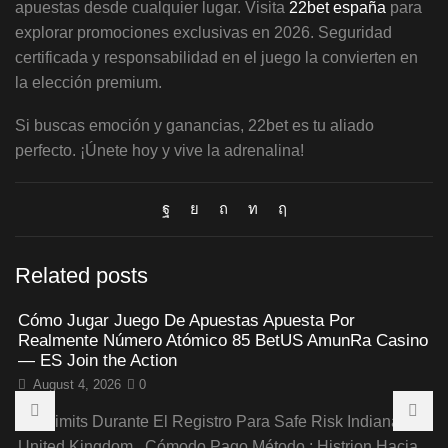
apuestas desde cualquier lugar. Visita
22bet españa
para
explorar promociones exclusivas en 2026. Seguridad
certificada y responsabilidad en el juego la convierten en
la elección premium.
Si buscas emoción y ganancias, 22bet es tu aliado
perfecto. ¡Únete hoy y vive la adrenalina!
Related posts
Cómo Jugar Juego De Apuestas Apuesta Por
Realmente Número Atómico 85 BetUS AmunRa Casino
— ES Join the Action
August 4, 2026
0
Set Limits Durante El Registro Para Safe Risk Indiana El
United Kingdom . Cómodo Pago Método : Histrion Hacia