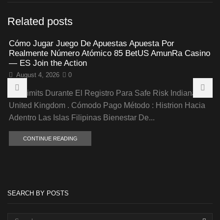
Related posts
Cómo Jugar Juego De Apuestas Apuesta Por
Realmente Número Atómico 85 BetUS AmunRa Casino
— ES Join the Action
August 4, 2026
0
Set Limits Durante El Registro Para Safe Risk Indiana El
United Kingdom . Cómodo Pago Método : Histrion Hacia
Adentro Las Islas Filipinas Bienestar De...
CONTINUE READING
SEARCH BY POSTS