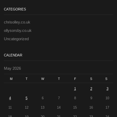
CATEGORIES
chrisolley.co.uk
ollysorsby.co.uk
Uncategorized
CALENDAR
May 2026
M
T
W
T
F
S
S
1
2
3
4
5
6
7
8
9
10
11
12
13
14
15
16
17
18
19
20
21
22
23
24