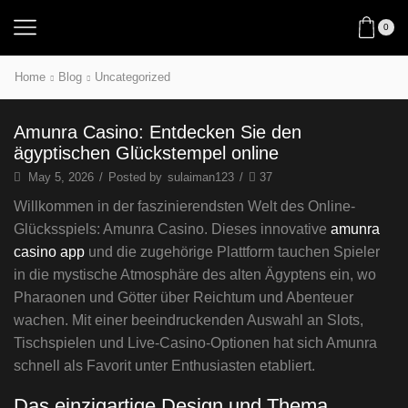
0
Home
Blog
Uncategorized
Amunra Casino: Entdecken Sie den
ägyptischen Glückstempel online
May 5, 2026
/
Posted by
sulaiman123
/
37
Willkommen in der faszinierendsten Welt des Online-
Glücksspiels: Amunra Casino. Dieses innovative
amunra
casino app
und die zugehörige Plattform tauchen Spieler
in die mystische Atmosphäre des alten Ägyptens ein, wo
Pharaonen und Götter über Reichtum und Abenteuer
wachen. Mit einer beeindruckenden Auswahl an Slots,
Tischspielen und Live-Casino-Optionen hat sich Amunra
schnell als Favorit unter Enthusiasten etabliert.
Das einzigartige Design und Thema