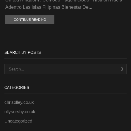
Adentro Las Islas Filipinas Bienestar De...
CONTINUE READING
SEARCH BY POSTS
SEA
CATEGORIES
chrisolley.co.uk
ollysorsby.co.uk
Uncategorized