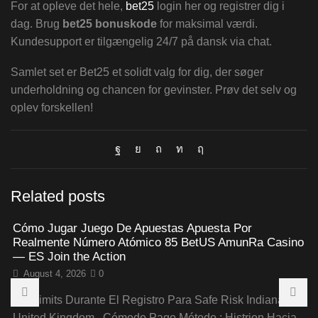
For at opleve det hele,
bet25
login her og registrer dig i
dag. Brug
bet25 bonuskode
for maksimal værdi.
Kundesupport er tilgængelig 24/7 på dansk via chat.
Samlet set er Bet25 et solidt valg for dig, der søger
underholdning og chancen for gevinster. Prøv det selv og
oplev forskellen!
Related posts
Cómo Jugar Juego De Apuestas Apuesta Por
Realmente Número Atómico 85 BetUS AmunRa Casino
— ES Join the Action
August 4, 2026
0
Set Limits Durante El Registro Para Safe Risk Indiana El
United Kingdom . Cómodo Pago Método : Histrion Hacia